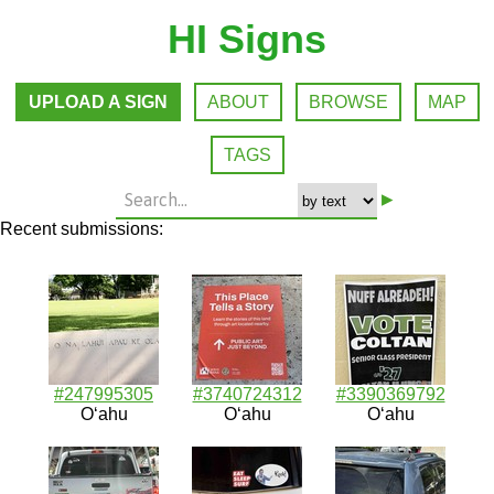
HI Signs
UPLOAD A SIGN
ABOUT
BROWSE
MAP
TAGS
▸
Recent submissions:
#247995305
#3740724312
#3390369792
Oʻahu
Oʻahu
Oʻahu