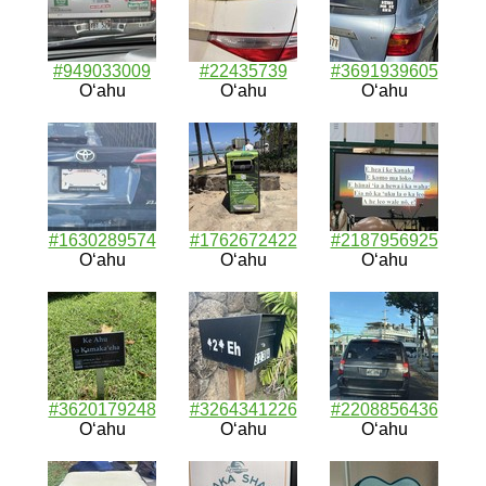
#949033009
#22435739
#3691939605
Oʻahu
Oʻahu
Oʻahu
#1630289574
#1762672422
#2187956925
Oʻahu
Oʻahu
Oʻahu
#3620179248
#3264341226
#2208856436
Oʻahu
Oʻahu
Oʻahu