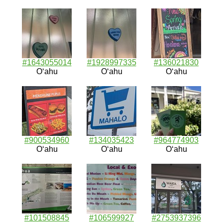
#1643055014
#1928997335
#136021830
Oʻahu
Oʻahu
Oʻahu
#900534960
#134035423
#964774903
Oʻahu
Oʻahu
Oʻahu
#101508845
#106599927
#2753937396