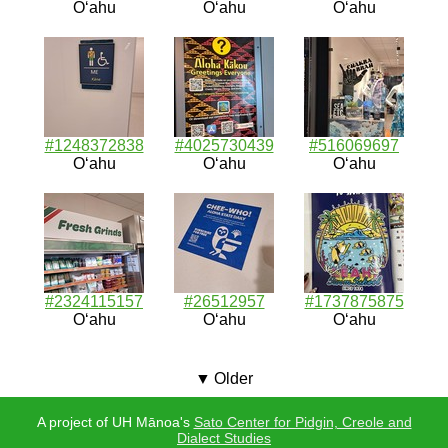
Oʻahu
Oʻahu
Oʻahu
#1248372838
#4025730439
#516069697
Oʻahu
Oʻahu
Oʻahu
#2324115157
#26512957
#1737875875
Oʻahu
Oʻahu
Oʻahu
Older
A project of UH Mānoa's
Sato Center for Pidgin, Creole and
Dialect Studies