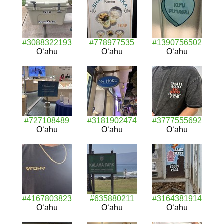
#3088322193
#778977535
#1390756502
Oʻahu
Oʻahu
Oʻahu
#727108489
#3181902474
#3777555692
Oʻahu
Oʻahu
Oʻahu
#4167803823
#635880211
#3164381914
Oʻahu
Oʻahu
Oʻahu