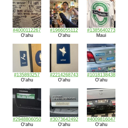
#4000112267
#1966055112
#1385640273
Oʻahu
Oʻahu
Maui
#135893257
#2214268743
#1018138438
Oʻahu
Oʻahu
Oʻahu
#2948806050
#3073642492
#4009816047
Oʻahu
Oʻahu
Oʻahu